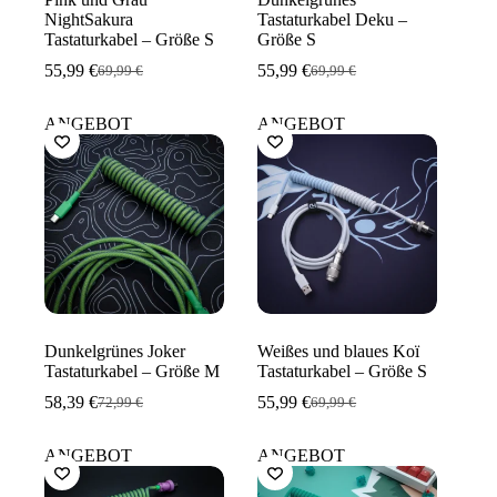
NightSakura
Tastaturkabel Deku –
Tastaturkabel – Größe S
Größe S
55,99
€
55,99
€
69,99
€
69,99
€
Ursprünglicher
Aktueller
Ursprünglicher
Aktueller
Preis
Preis
Preis
Preis
war:
ist:
war:
ist:
ANGEBOT
ANGEBOT
69,99 €
55,99 €.
69,99 €
55,99 €.
Dunkelgrünes Joker
Weißes und blaues Koï
Tastaturkabel – Größe M
Tastaturkabel – Größe S
58,39
€
55,99
€
72,99
€
69,99
€
Ursprünglicher
Aktueller
Ursprünglicher
Aktueller
Preis
Preis
Preis
Preis
war:
ist:
war:
ist:
ANGEBOT
ANGEBOT
72,99 €
58,39 €.
69,99 €
55,99 €.