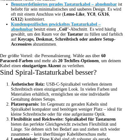
Benutzerdefiniertes gerades Tastaturkabel – abnehmbar
ist
beliebt für sein minimalistisches und sauberes Design. Es wird
oft mit einem Anschluss wie (
Lemo-Like
,
YC8
,
GX16
,
GX12
) kombiniert.
Kundenspezifisches gewickeltes Tastaturkabel –
abnehmbar
besitzt einen „
Coil
“-Abschnitt. Es wird häufig
gewählt, um den Raum vor der
Tastatur
zu füllen und farblich
auf
Keycaps, Deskmat, Schreibtisch oder andere Setup-
Accessoires
abzustimmen.
Der größte Vorteil: die Personalisierung. Wähle aus über
60
Paracord-Farben
und mehr als
20 Techflex-Optionen
, um deinem
Kabel einen
einzigartigen Akzent
zu verleihen.
Sind Spiral-Tastaturkabel besser?
Ästhetischer Reiz:
USB-C-Spiralkabel verleihen deinem
Schreibtisch einen einzigartigen Look. In vielen Farben und
Materialien erhältlich, ermöglichen sie eine individuelle
Gestaltung deines Setups.
Platzersparnis:
Im Gegensatz zu geraden Kabeln sind
Spiralkabel kompakter und benötigen weniger Platz – ideal für
kleine Schreibtische oder für eine aufgeräumte Optik.
Flexibilität und Reichweite:
Spiralkabel für Tastaturen
bieten das perfekte Gleichgewicht zwischen Flexibilität und
Länge. Sie dehnen sich bei Bedarf aus und ziehen sich wieder
zusammen – kein überflüssiger Kabelüberschuss mehr.
Langlebigkeit:
Diese Kabel sind oft robuster als gerade