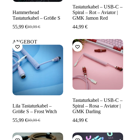
Tastaturkabel – USB-C –
Hammerhead
Spiral – Rot – Aviator |
Tastaturkabel – Größe S
GMK Jamon Red
55,99
€
44,99
€
69,99
€
Ursprünglicher
Aktueller
Preis
Preis
war:
ist:
ANGEBOT
69,99 €
55,99 €.
Tastaturkabel – USB-C –
Lila Tastaturkabel –
Spiral – Rosa – Aviator |
Größe S – Frost Witch
GMK Darling
55,99
€
44,99
€
69,99
€
Ursprünglicher
Aktueller
Preis
Preis
war:
ist:
69,99 €
55,99 €.