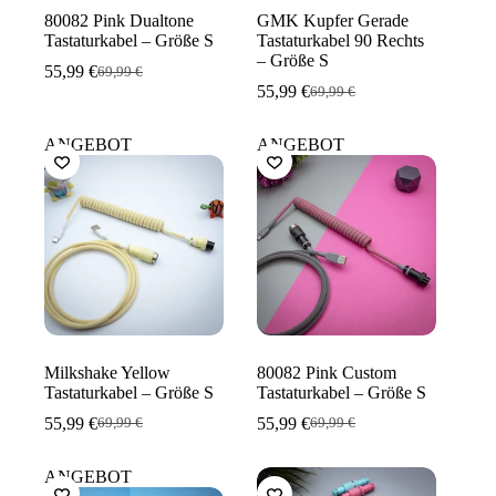
80082 Pink Dualtone
GMK Kupfer Gerade
Tastaturkabel – Größe S
Tastaturkabel 90 Rechts
– Größe S
55,99
€
69,99
€
Ursprünglicher
Aktueller
55,99
€
69,99
€
Preis
Preis
Ursprünglicher
Aktueller
war:
ist:
Preis
Preis
69,99 €
55,99 €.
war:
ist:
ANGEBOT
ANGEBOT
69,99 €
55,99 €.
Milkshake Yellow
80082 Pink Custom
Tastaturkabel – Größe S
Tastaturkabel – Größe S
55,99
€
55,99
€
69,99
€
69,99
€
Ursprünglicher
Aktueller
Ursprünglicher
Aktueller
Preis
Preis
Preis
Preis
war:
ist:
war:
ist:
ANGEBOT
69,99 €
55,99 €.
69,99 €
55,99 €.