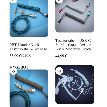
Tastaturkabel – USB-C –
PBT Islander Nook
Spiral – Grau – Aviator |
Tastaturkabel – Größe M
GMK Modernes Dolch
55,99
€
44,99
€
69,99
€
Ursprünglicher
Aktueller
Preis
Preis
war:
ist:
ANGEBOT
69,99 €
55,99 €.