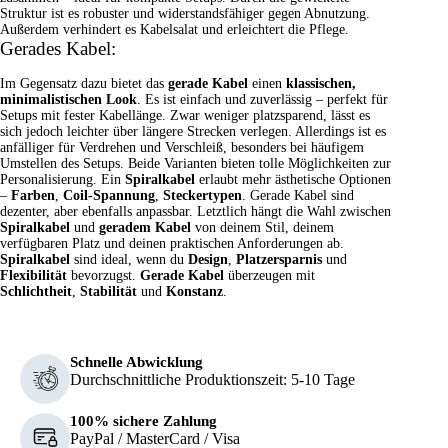
Struktur ist es robuster und widerstandsfähiger gegen Abnutzung.
Außerdem verhindert es Kabelsalat und erleichtert die Pflege.
Gerades Kabel:
Im Gegensatz dazu bietet das
gerade Kabel
einen
klassischen,
minimalistischen Look
. Es ist einfach und zuverlässig – perfekt für
Setups mit fester Kabellänge. Zwar weniger platzsparend, lässt es
sich jedoch leichter über längere Strecken verlegen. Allerdings ist es
anfälliger für Verdrehen und Verschleiß, besonders bei häufigem
Umstellen des Setups. Beide Varianten bieten tolle Möglichkeiten zur
Personalisierung. Ein
Spiralkabel
erlaubt mehr ästhetische Optionen
–
Farben
,
Coil-Spannung
,
Steckertypen
. Gerade Kabel sind
dezenter, aber ebenfalls anpassbar. Letztlich hängt die Wahl zwischen
Spiralkabel
und
geradem Kabel
von deinem Stil, deinem
verfügbaren Platz und deinen praktischen Anforderungen ab.
Spiralkabel
sind ideal, wenn du
Design
,
Platzersparnis
und
Flexibilität
bevorzugst.
Gerade Kabel
überzeugen mit
Schlichtheit
,
Stabilität
und
Konstanz
.
Schnelle Abwicklung
Durchschnittliche Produktionszeit: 5-10 Tage
100% sichere Zahlung
PayPal / MasterCard / Visa