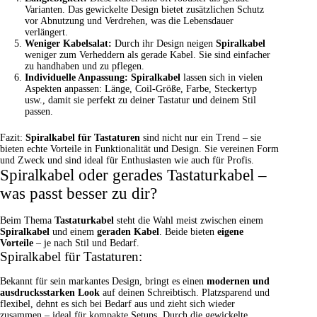
Varianten. Das gewickelte Design bietet zusätzlichen Schutz
vor Abnutzung und Verdrehen, was die Lebensdauer
verlängert.
Weniger Kabelsalat:
Durch ihr Design neigen
Spiralkabel
weniger zum Verheddern als gerade Kabel. Sie sind einfacher
zu handhaben und zu pflegen.
Individuelle Anpassung:
Spiralkabel
lassen sich in vielen
Aspekten anpassen: Länge, Coil-Größe, Farbe, Steckertyp
usw., damit sie perfekt zu deiner Tastatur und deinem Stil
passen.
Fazit:
Spiralkabel für Tastaturen
sind nicht nur ein Trend – sie
bieten echte Vorteile in Funktionalität und Design. Sie vereinen Form
und Zweck und sind ideal für Enthusiasten wie auch für Profis.
Spiralkabel oder gerades Tastaturkabel –
was passt besser zu dir?
Beim Thema
Tastaturkabel
steht die Wahl meist zwischen einem
Spiralkabel
und einem
geraden Kabel
. Beide bieten
eigene
Vorteile
– je nach Stil und Bedarf.
Spiralkabel für Tastaturen:
Bekannt für sein markantes Design, bringt es einen
modernen und
ausdrucksstarken Look
auf deinen Schreibtisch. Platzsparend und
flexibel, dehnt es sich bei Bedarf aus und zieht sich wieder
zusammen – ideal für kompakte Setups. Durch die gewickelte