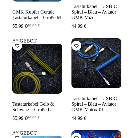
Tastaturkabel – USB-C –
GMK Kupfer Gerade
Spiral – Blau – Aviator |
Tastaturkabel – Größe M
GMK Mizu
55,99
€
44,99
€
69,99
€
Ursprünglicher
Aktueller
Preis
Preis
war:
ist:
ANGEBOT
69,99 €
55,99 €.
Tastaturkabel – USB-C –
Tastaturkabel Gelb &
Spiral – Blau – Aviator |
Schwarz – Größe L
GMK Matrix-01
55,99
€
44,99
€
69,99
€
Ursprünglicher
Aktueller
Preis
Preis
war:
ist:
ANGEBOT
69,99 €
55,99 €.