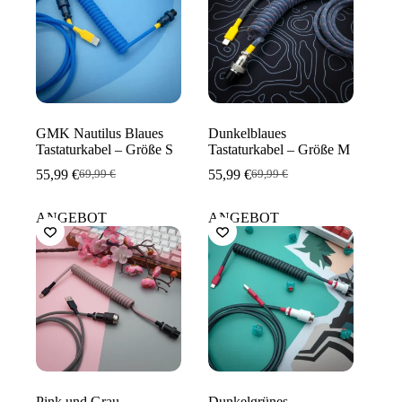
GMK Nautilus Blaues
Dunkelblaues
Tastaturkabel – Größe S
Tastaturkabel – Größe M
55,99
€
55,99
€
69,99
€
69,99
€
Ursprünglicher
Aktueller
Ursprünglicher
Aktueller
Preis
Preis
Preis
Preis
war:
ist:
war:
ist:
ANGEBOT
ANGEBOT
69,99 €
55,99 €.
69,99 €
55,99 €.
Pink und Grau
Dunkelgrünes