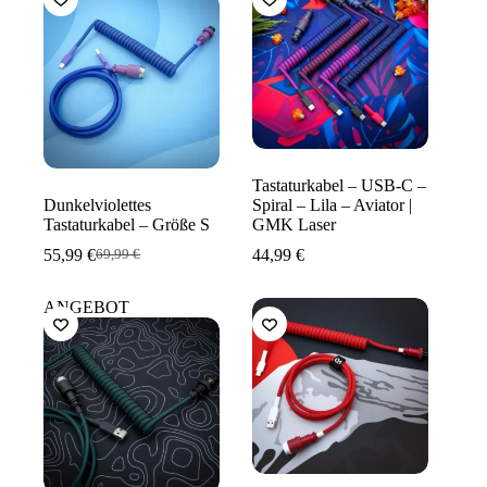
Tastaturkabel – USB-C –
Dunkelviolettes
Spiral – Lila – Aviator |
Tastaturkabel – Größe S
GMK Laser
55,99
€
44,99
€
69,99
€
Ursprünglicher
Aktueller
Preis
Preis
war:
ist:
ANGEBOT
69,99 €
55,99 €.