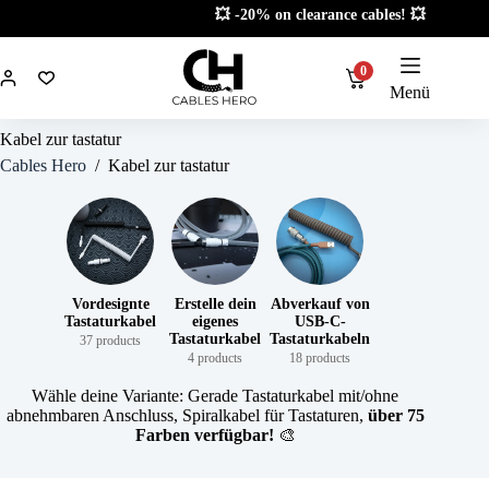
Zum
📦 Limited stock! 📦
Inhalt
springen
0
Menü
Kabel zur tastatur
Cables Hero
/
Kabel zur tastatur
Vordesignte
Erstelle dein
Abverkauf von
Tastaturkabel
eigenes
USB-C-
Tastaturkabel
Tastaturkabeln
37 products
4 products
18 products
Wähle deine Variante: Gerade Tastaturkabel mit/ohne
abnehmbaren Anschluss, Spiralkabel für Tastaturen,
über 75
Farben verfügbar!
🎨