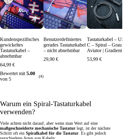
Kundenspezifisches
Benutzerdefiniertes
Tastaturkabel – USB-
Tast
gewickeltes
gerades Tastaturkabel
C – Spiral – Grau –
C – 
Tastaturkabel –
– nicht abnehmbar
Aviator | Gradient
Avia
abnehmbar
Wit
29,90
€
53,99
€
64,99
€
44,
Bewertet mit
5.00
(4)
von 5
Warum ein Spiral-Tastaturkabel
verwenden?
Viele achten nicht darauf, aber wenn man Wert auf eine
maßgeschneiderte mechanische Tastatur
legt, ist der nächste
Schritt oft ein
Spiralkabel für die Tastatur
. Es gibt jedoch
verschiedene Arten von Kabeln: