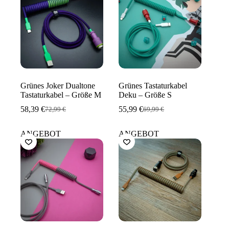
Grünes Joker Dualtone
Grünes Tastaturkabel
Tastaturkabel – Größe M
Deku – Größe S
58,39
€
55,99
€
72,99
€
69,99
€
Ursprünglicher
Aktueller
Ursprünglicher
Aktueller
Preis
Preis
Preis
Preis
war:
ist:
war:
ist:
ANGEBOT
ANGEBOT
72,99 €
58,39 €.
69,99 €
55,99 €.