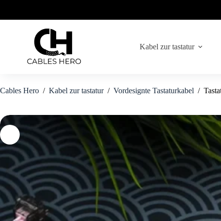
Zum
Inhalt
springen
Kabel zur tastatur
Cables Hero
/
Kabel zur tastatur
/
Vordesignte Tastaturkabel
/
Tasta