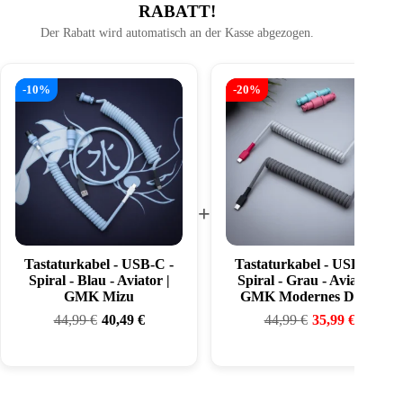
RABATT!
Der Rabatt wird automatisch an der Kasse abgezogen.
-10%
-20%
+
Tastaturkabel - USB-C -
Tastaturkabel - USB-C -
Spiral - Blau - Aviator |
Spiral - Grau - Aviator |
GMK Mizu
GMK Modernes Dolch
44,99
€
40,49
€
44,99
€
35,99
€