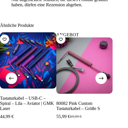
haben, dürfen eine Rezension abgeben.
Ähnliche Produkte
ANGEBOT
ANGE
Tastaturkabel – USB-C –
Spiral – Lila – Aviator | GMK
80082 Pink Custom
GMK Ku
Laser
Tastaturkabel – Größe S
Tastatur
Größe S
44,99
€
55,99
€
69,99
€
Ursprünglicher
Aktueller
55,99
€
Preis
Preis
U
A