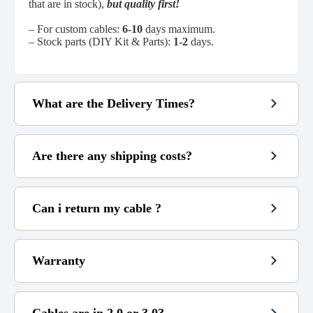
that are in stock),
but quality first!
– For custom cables:
6-10
days maximum.
– Stock parts (DIY Kit & Parts):
1-2
days.
What are the Delivery Times?
Are there any shipping costs?
~
48h
3 to 6
6 to 14
custom cables
Can i return my cable ?
100€
Warranty
Free
4,99€
(see my refund policy)
3,99€
9,99€
Cables are in 2.0 or 3.0?