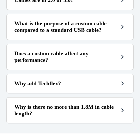
14 days
(beyond that it is no longer
5,99€
17.99€
possible.)
If the cable is still under warranty)
(contact me)
What is the purpose of a custom cable
Not covered by the warranty :
compared to a standard USB cable?
I am not responsible for any compatibility error.
Does a custom cable affect any
performance?
Why add Techflex?
Why is there no more than 1.8M in cable
length?
1.8m
RGB does not work well