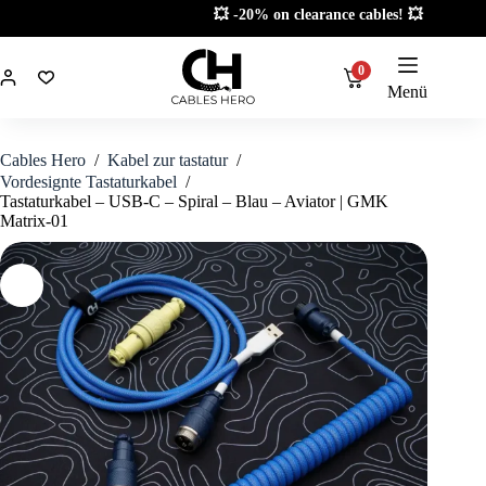
Zum
💥 -20% on clearance cables! 💥
Inhalt
springen
0
Menü
Cables Hero
/
Kabel zur tastatur
/
Vordesignte Tastaturkabel
/
Tastaturkabel – USB-C – Spiral – Blau – Aviator | GMK
Matrix-01