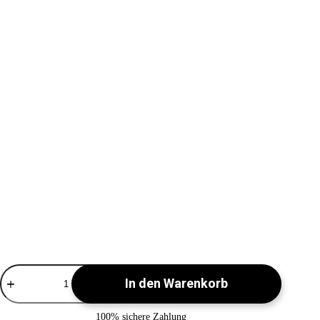
Tastaturkabel
In den Warenkorb
-
USB-
C
100% sichere Zahlung
-