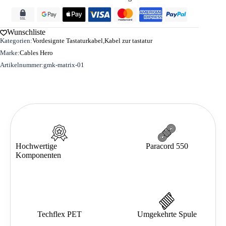
Spiral
-
Blau
Wunschliste
-
Kategorien:
Vordesignte Tastaturkabel
,
Kabel zur tastatur
Aviator
|
Marke:
Cables Hero
GMK
Artikelnummer:
gmk-matrix-01
Matrix-
01
Menge
Hochwertige
Paracord 550
Komponenten
Techflex PET
Umgekehrte Spule