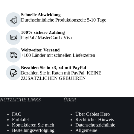
war:
ist:
P
P
69,99 €
55,99 €.
w
is
6
5
Schnelle Abwicklung
Durchschnittliche Produktionszeit: 5-10 Tage
100% sichere Zahlung
PayPal / MasterCard / Visa
Weltweiter Versand
+100 Länder mit schnellen Lieferzeiten
Bezahlen Sie in x3, x4 mit PayPal
Bezahlen Sie in Raten mit PayPal, KEINE
ZUSÄTZLICHEN GEBÜHREN
NÜTZLICHE LINKS
ÜBER
FAQ
Über Cables Hero
Farbtafel
Rechtlicher Hinweis
Kontaktieren Sie mich
Datenschutzrichtlinie
Bestellungsverfolgung
Allgemeine