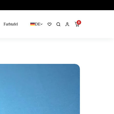
0
Farbtafel
DE