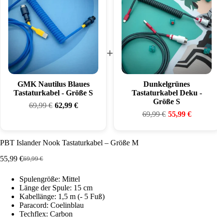
+
GMK Nautilus Blaues
Dunkelgrünes
Tastaturkabel - Größe S
Tastaturkabel Deku -
Größe S
69,99
€
62,99
€
69,99
€
55,99
€
PBT Islander Nook Tastaturkabel – Größe M
55,99
€
69,99
€
Ursprünglicher
Aktueller
Preis
Preis
Spulengröße: Mittel
war:
ist:
Länge der Spule: 15 cm
69,99 €
55,99 €.
Kabellänge: 1,5 m (- 5 Fuß)
Paracord: Coelinblau
Techflex: Carbon