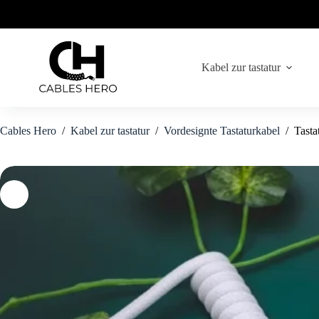
Zum
Inhalt
springen
Kabel zur tastatur
Cables Hero
/
Kabel zur tastatur
/
Vordesignte Tastaturkabel
/
Tasta