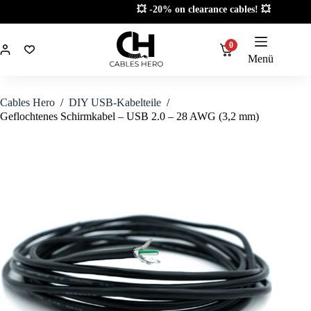
Zum
💥 -20% on clearance cables! 💥
Inhalt
springen
0
Menü
Cables Hero
/
DIY USB-Kabelteile
/
Geflochtenes Schirmkabel – USB 2.0 – 28 AWG (3,2 mm)