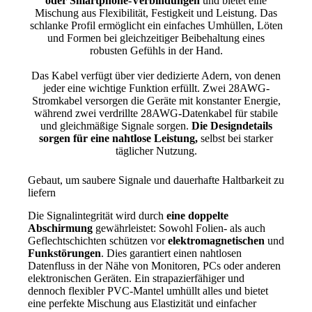
oder Smartphone-Verbindungen
und bietet eine
Mischung aus Flexibilität, Festigkeit und Leistung. Das
schlanke Profil ermöglicht ein einfaches Umhüllen, Löten
und Formen bei gleichzeitiger Beibehaltung eines
robusten Gefühls in der Hand.
Das Kabel verfügt über vier dedizierte Adern, von denen
jeder eine wichtige Funktion erfüllt. Zwei 28AWG-
Stromkabel versorgen die Geräte mit konstanter Energie,
während zwei verdrillte 28AWG-Datenkabel für stabile
und gleichmäßige Signale sorgen.
Die Designdetails
sorgen für eine nahtlose Leistung,
selbst bei starker
täglicher Nutzung.
Gebaut, um saubere Signale und dauerhafte Haltbarkeit zu
liefern
Die Signalintegrität wird durch
eine doppelte
Abschirmung
gewährleistet: Sowohl Folien- als auch
Geflechtschichten schützen vor
elektromagnetischen
und
Funkstörungen
. Dies garantiert einen nahtlosen
Datenfluss in der Nähe von Monitoren, PCs oder anderen
elektronischen Geräten. Ein strapazierfähiger und
dennoch flexibler PVC-Mantel umhüllt alles und bietet
eine perfekte Mischung aus Elastizität und einfacher