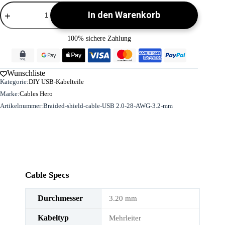
Geflochtenes
In den Warenkorb
Schirmkabel
-
USB
100% sichere Zahlung
2.0
-
28
AWG
Wunschliste
(3,2
Kategorie:
DIY USB-Kabelteile
mm)
Menge
Marke:
Cables Hero
Artikelnummer:
Braided-shield-cable-USB 2.0-28-AWG-3.2-mm
Cable Specs
Durchmesser
3.20 mm
Kabeltyp
Mehrleiter