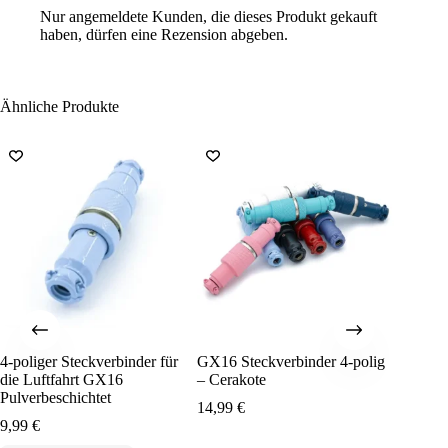
Nur angemeldete Kunden, die dieses Produkt gekauft
haben, dürfen eine Rezension abgeben.
Ähnliche Produkte
4-poliger Steckverbinder für
GX16 Steckverbinder 4-polig
YC8 Ste
die Luftfahrt GX16
– Cerakote
6,99
€
Pulverbeschichtet
14,99
€
9,99
€