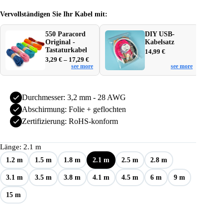
bis
Vervollständigen Sie Ihr Kabel mit:
35,98 €
550 Paracord
DIY USB-
Original -
Kabelsatz
Tastaturkabel
14,99
€
Preisspanne:
3,29
€
–
17,29
€
see more
see more
3,29 €
bis
17,29 €
Durchmesser: 3,2 mm - 28 AWG
Abschirmung: Folie + geflochten
Zertifizierung: RoHS-konform
Länge
: 2.1 m
1.2 m
1.5 m
1.8 m
2.1 m
2.5 m
2.8 m
3.1 m
3.5 m
3.8 m
4.1 m
4.5 m
6 m
9 m
15 m