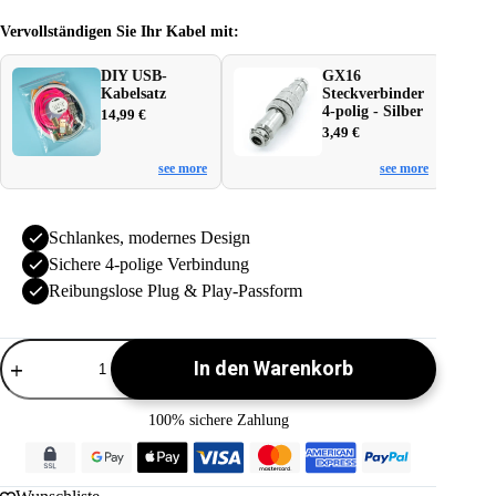
Vervollständigen Sie Ihr Kabel mit:
DIY USB-
GX16
Kabelsatz
Steckverbinder
4-polig - Silber
14,99
€
3,49
€
see more
see more
Schlankes, modernes Design
Sichere 4-polige Verbindung
Reibungslose Plug & Play-Passform
YC8
In den Warenkorb
Steckverbinder
-
V2
100% sichere Zahlung
Menge