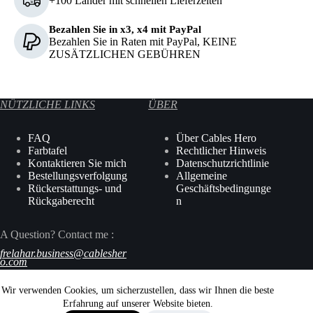
+100 Länder mit schnellen Lieferzeiten
Bezahlen Sie in x3, x4 mit PayPal
Bezahlen Sie in Raten mit PayPal, KEINE
ZUSÄTZLICHEN GEBÜHREN
NÜTZLICHE LINKS
ÜBER
FAQ
Über Cables Hero
Farbtafel
Rechtlicher Hinweis
Kontaktieren Sie mich
Datenschutzrichtlinie
Bestellungsverfolgung
Allgemeine
Rückerstattungs- und
Geschäftsbedingunge
Rückgaberecht
n
A Question? Contact me :
frelahar
.business
@
cablesher
o
.com
Wir verwenden Cookies, um sicherzustellen, dass wir Ihnen die beste
Erfahrung auf unserer Website bieten.
2026 © Cables Hero. All Rights Reserved.