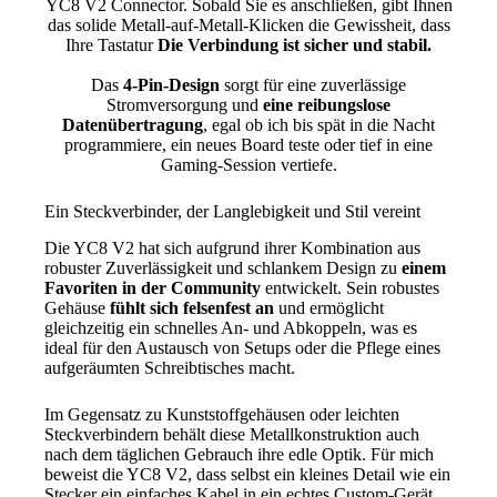
YC8 V2 Connector
. Sobald Sie es anschließen, gibt Ihnen
das solide Metall-auf-Metall-Klicken die Gewissheit, dass
Ihre Tastatur
Die Verbindung ist sicher und stabil.
Das
4-Pin-Design
sorgt für eine zuverlässige
Stromversorgung und
eine reibungslose
Datenübertragung
, egal ob ich bis spät in die Nacht
programmiere, ein neues Board teste oder tief in eine
Gaming-Session vertiefe.
Ein Steckverbinder, der Langlebigkeit und Stil vereint
Die YC8 V2 hat sich aufgrund ihrer Kombination aus
robuster Zuverlässigkeit und schlankem Design zu
einem
Favoriten in der Community
entwickelt. Sein robustes
Gehäuse
fühlt sich felsenfest an
und ermöglicht
gleichzeitig ein schnelles An- und Abkoppeln, was es
ideal für den Austausch von Setups oder die Pflege eines
aufgeräumten Schreibtisches macht.
Im Gegensatz zu Kunststoffgehäusen oder leichten
Steckverbindern behält diese Metallkonstruktion auch
nach dem täglichen Gebrauch ihre edle Optik. Für mich
beweist die YC8 V2, dass selbst ein kleines Detail wie ein
Stecker ein einfaches Kabel in ein echtes Custom-Gerät