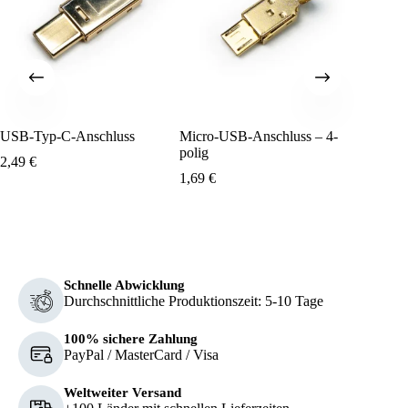
USB-Typ-C-Anschluss
Micro-USB-Anschluss – 4-
USB 2.0
polig
Steckve
2,49
€
1,69
€
1,99
€
Schnelle Abwicklung
Durchschnittliche Produktionszeit: 5-10 Tage
100% sichere Zahlung
PayPal / MasterCard / Visa
Weltweiter Versand