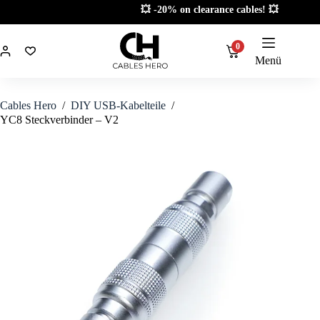
Zum
💥 -20% on clearance cables! 💥
Inhalt
springen
0
Menü
Cables Hero
/
DIY USB-Kabelteile
/
YC8 Steckverbinder – V2