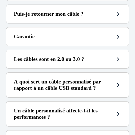
3 à 6
6 à 14
les câbles
Puis-je retourner mon câble ?
personnalisés
100€
Garantie
(voir ma politique de remboursement)
Gratuit
4,99€
Les câbles sont en 2.0 ou 3.0 ?
3,99€
9,99€
14 jours
(au-delà ce n’est
plus possible.)
5,99€
17.99€
(contactez-
Si le câble est toujours sous garantie)
2.0
moi).
À quoi sert un câble personnalisé par
Non couverts par la garantie :
rapport à un câble USB standard ?
Je ne suis pas responsable d’une erreur de
compatibilité.
Un câble personnalisé affecte-t-il les
performances ?
beau câble sur mesure