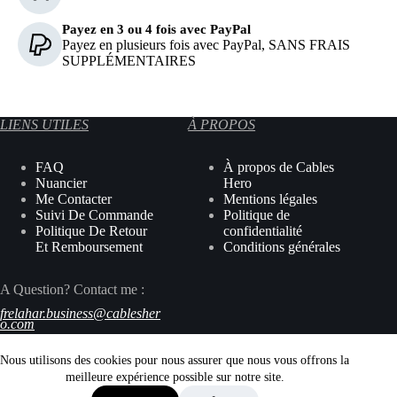
Payez en 3 ou 4 fois avec PayPal
Payez en plusieurs fois avec PayPal, SANS FRAIS
SUPPLÉMENTAIRES
LIENS UTILES
À PROPOS
FAQ
À propos de Cables
Nuancier
Hero
Me Contacter
Mentions légales
Suivi De Commande
Politique de
Politique De Retour
confidentialité
Et Remboursement
Conditions générales
A Question? Contact me :
frelahar
.business
@
cablesher
o
.com
Nous utilisons des cookies pour nous assurer que nous vous offrons la
meilleure expérience possible sur notre site.
2026 © Cables Hero. All Rights Reserved.