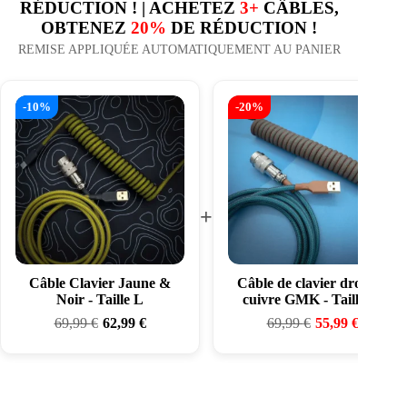
RÉDUCTION ! | ACHETEZ
3+
CÂBLES,
OBTENEZ
20%
DE RÉDUCTION !
REMISE APPLIQUÉE AUTOMATIQUEMENT AU PANIER
-10%
-20%
+
Câble Clavier Jaune &
Câble de clavier droit en
Noir - Taille L
cuivre GMK - Taille M
69,99
€
62,99
€
69,99
€
55,99
€