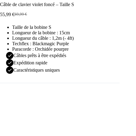
Câble de clavier violet foncé – Taille S
55,99
€
69,99
€
Le
Le
prix
prix
Taille de la bobine S
initial
actuel
Longueur de la bobine : 15cm
était :
est :
Longueur du câble : 1,2m (- 4ft)
69,99 €.
55,99 €.
Techflex : Blackmagic Purple
Paracorde : Orchidée pourpre
Câbles prêts à être expédiés
Expédition rapide
Caractéristiques uniques