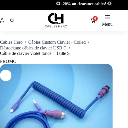
Passer
💥 -20% on clearance cables! 💥
au
contenu
0
Menu
Cables Hero
/
Câbles Custom Clavier - Coiled
/
Déstockage câbles de clavier USB C
/
Câble de clavier violet foncé – Taille S
PROMO