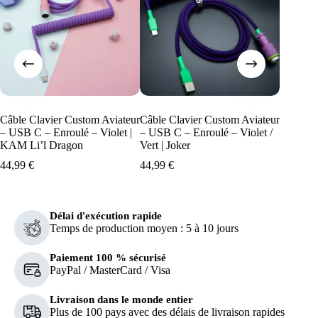
Câble Clavier Custom Aviateur
Câble Clavier Custom Aviateur
Câble C
– USB C – Enroulé – Violet |
– USB C – Enroulé – Violet /
– USB C
KAM Li’l Dragon
Vert | Joker
GMK Ma
44,99
€
44,99
€
44,99
€
Délai d'exécution rapide
Temps de production moyen : 5 à 10 jours
Paiement 100 % sécurisé
PayPal / MasterCard / Visa
Livraison dans le monde entier
Plus de 100 pays avec des délais de livraison rapides