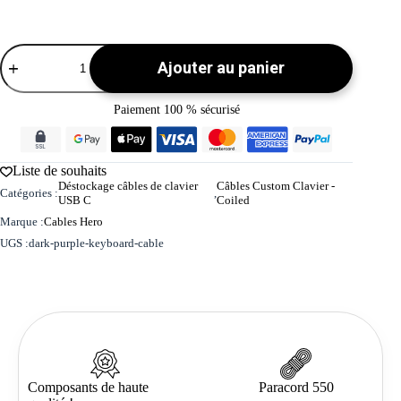
quantité
Ajouter au panier
de
Câble
de
Paiement 100 % sécurisé
clavier
violet
foncé
-
Liste de souhaits
Taille
Déstockage câbles de clavier
Câbles Custom Clavier -
S
Catégories :
,
USB C
Coiled
Marque :
Cables Hero
UGS :
dark-purple-keyboard-cable
Composants de haute
Paracord 550