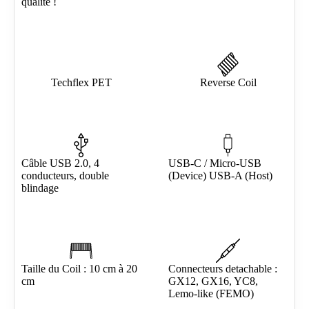
qualité !
Techflex PET
Reverse Coil
Câble USB 2.0, 4
USB-C / Micro-USB
conducteurs, double
(Device) USB-A (Host)
blindage
Taille du Coil : 10 cm à 20
Connecteurs detachable :
cm
GX12, GX16, YC8,
Lemo-like (FEMO)